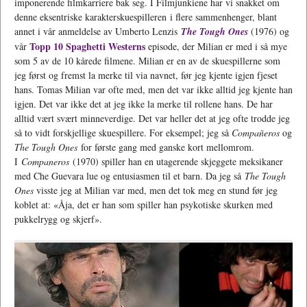
imponerende filmkarriere bak seg. I Filmjunkiene har vi snakket om
denne eksentriske karakterskuespilleren i flere sammenhenger, blant
annet i vår anmeldelse av Umberto Lenzis
The Tough Ones
(1976) og
Topp 10 Spaghetti Westerns
vår
episode, der Milian er med i så mye
som 5 av de 10 kårede filmene. Milian er en av de skuespillerne som
jeg først og fremst la merke til via navnet, før jeg kjente igjen fjeset
hans. Tomas Milian var ofte med, men det var ikke alltid jeg kjente han
igjen. Det var ikke det at jeg ikke la merke til rollene hans. De har
alltid vært svært minneverdige. Det var heller det at jeg ofte trodde jeg
så to vidt forskjellige skuespillere. For eksempel; jeg så
Compañeros
og
The Tough Ones
for første gang med ganske kort mellomrom.
I
Companeros
(1970) spiller han en utagerende skjeggete meksikaner
med Che Guevara lue og entusiasmen til et barn. Da jeg så
The Tough
Ones
visste jeg at Milian var med, men det tok meg en stund før jeg
koblet at: «Åja, det er han som spiller han psykotiske skurken med
pukkelrygg og skjerf».