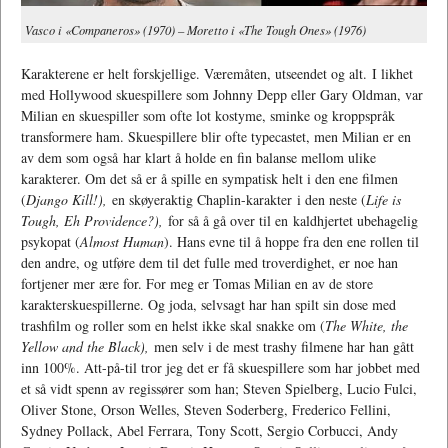
Vasco i «Companeros» (1970) – Moretto i «The Tough Ones» (1976)
Karakterene er helt forskjellige. Væremåten, utseendet og alt. I likhet
med Hollywood skuespillere som Johnny Depp eller Gary Oldman, var
Milian en skuespiller som ofte lot kostyme, sminke og kroppspråk
transformere ham. Skuespillere blir ofte typecastet, men Milian er en
av dem som også har klart å holde en fin balanse mellom ulike
karakterer. Om det så er å spille en sympatisk helt i den ene filmen
(
Django Kill!),
en skøyeraktig Chaplin-karakter i den neste (
Life is
Tough, Eh Providence?),
for så å gå over til en kaldhjertet ubehagelig
psykopat (
Almost Human
). Hans evne til å hoppe fra den ene rollen til
den andre, og utføre dem til det fulle med troverdighet, er noe han
fortjener mer ære for. For meg er Tomas Milian en av de store
karakterskuespillerne. Og joda, selvsagt har han spilt sin dose med
trashfilm og roller som en helst ikke skal snakke om (
The White, the
Yellow and the Black),
men selv i de mest trashy filmene har han gått
inn 100%. Att-på-til tror jeg det er få skuespillere som har jobbet med
et så vidt spenn av regissører som han; Steven Spielberg, Lucio Fulci,
Oliver Stone, Orson Welles, Steven Soderberg, Frederico Fellini,
Sydney Pollack, Abel Ferrara, Tony Scott, Sergio Corbucci, Andy