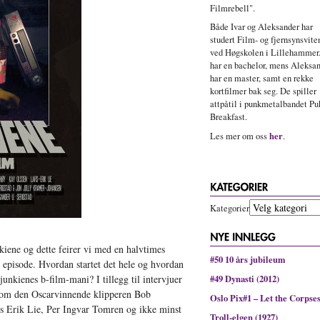
Filmrebell".
Både Ivar og Aleksander har
studert Film- og fjernsynsvit
ved Høgskolen i Lillehammer.
har en bachelor, mens Aleksa
har en master, samt en rekke
kortfilmer bak seg. De spiller
attpåtil i punkmetalbandet Pu
Breakfast.
her
Les mer om oss
.
Kategorier
nkiene og dette feirer vi med en halvtimes
#50 10 års jubileum
episode. Hvordan startet det hele og hvordan
unkienes b-film-mani? I tillegg til intervjuer
#49 Dynasti (2012)
som den Oscarvinnende klipperen Bob
Oslo Pix#1 – Let the Corpse
 Erik Lie, Per Ingvar Tomren og ikke minst
Troll-elgen (1927)