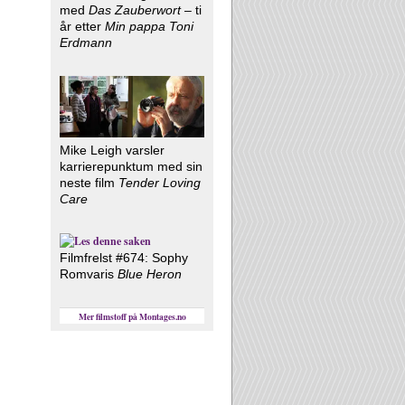
med
Das Zauberwort
– ti
år etter
Min pappa Toni
Erdmann
Mike Leigh varsler
karrierepunktum med sin
neste film
Tender Loving
Care
Filmfrelst #674: Sophy
Romvaris
Blue Heron
Mer filmstoff på Montages.no