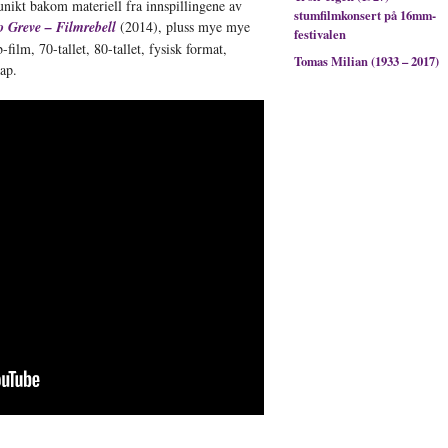
nikt bakom materiell fra innspillingene av
stumfilmkonsert på 16mm-
o Greve – Filmrebell
(2014), pluss mye mye
festivalen
-film, 70-tallet, 80-tallet, fysisk format,
Tomas Milian (1933 – 2017)
ap.