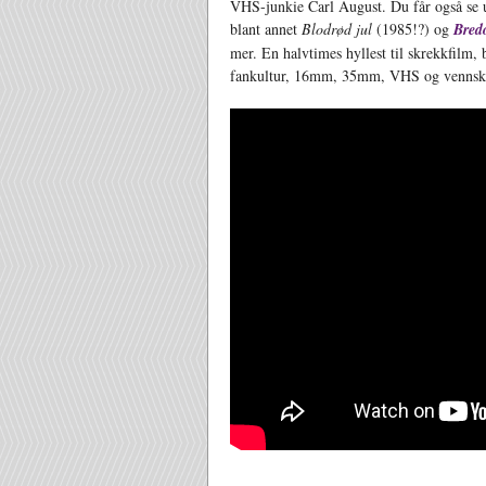
VHS-junkie Carl August. Du får også se u
blant annet
Blodrød jul
(1985!?) og
Bred
mer. En halvtimes hyllest til skrekkfilm, b
fankultur, 16mm, 35mm, VHS og vennsk