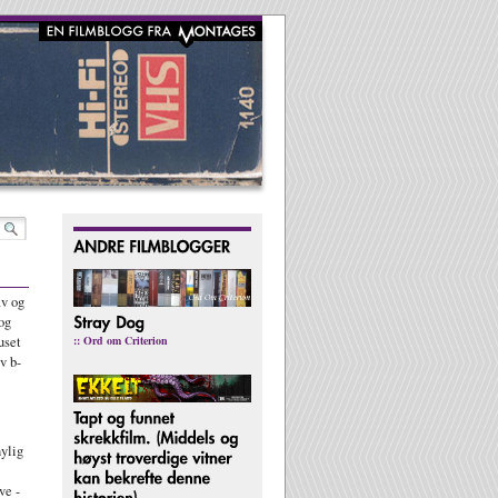
av og
og
:: Ord om Criterion
uset
v b-
ylig
ve -