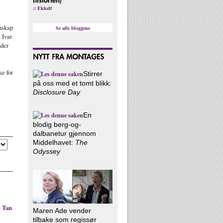
:: Ekkelt
enskap
Se alle bloggene
 Ivar
nder
ke for
Stirrer
på oss med et tomt blikk:
Disclosure Day
En
blodig berg-og-
dalbanetur gjennom
Middelhavet:
The
Odyssey
s Tan
Maren Ade vender
tilbake som regissør