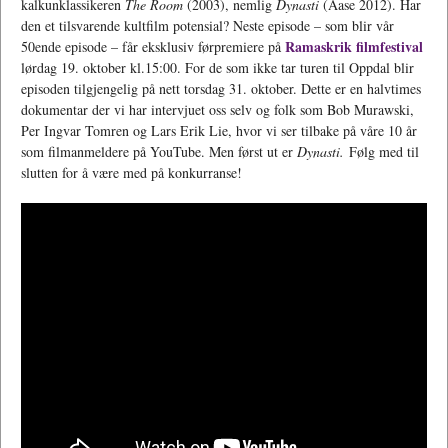
kalkunklassikeren
The Room
(2003), nemlig
Dynasti
(Aase 2012). Har
den et tilsvarende kultfilm potensial? Neste episode – som blir vår
Ramaskrik filmfestival
50ende episode – får eksklusiv førpremiere på
lørdag 19. oktober kl.15:00. For de som ikke tar turen til Oppdal blir
episoden tilgjengelig på nett torsdag 31. oktober. Dette er en halvtimes
dokumentar der vi har intervjuet oss selv og folk som Bob Murawski,
Per Ingvar Tomren og Lars Erik Lie, hvor vi ser tilbake på våre 10 år
som filmanmeldere på YouTube. Men først ut er
Dynasti.
Følg med til
slutten for å være med på konkurranse!